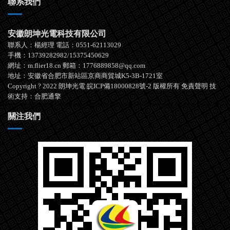
聯系我們
安徽朗坤光電科技有限公司
聯系人：楊經理 電話：0551-62113029
手機：13739282982/15375450629
網址：m.flier18.cn 郵箱：1776889858@qq.com
地址：安徽省合肥市新站區京商商貿城K5-3B-1721室
Copyright ? 2022 朗坤光電
皖ICP備18000828號-2
版權所有
免責聲明
技
術支持：
合肥通擎
關注我們