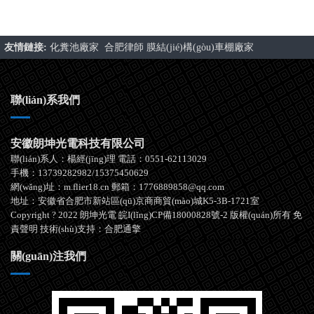
友情鏈接:
化糞池廠家
合肥律師
膜結(jié)構(gòu)車棚廠家
聯(lián)系我們
安徽朗坤光電科技有限公司
聯(lián)系人：楊經(jīng)理 電話：0551-62113029
手機：13739282982/15375450629
網(wǎng)址：m.flier18.cn 郵箱：1776889858@qq.com
地址：安徽省合肥市新站區(qū)京商商貿(mào)城K5-3B-1721室
Copyright ? 2022 朗坤光電
皖I(lǐng)CP備18000828號-2
版權(quán)所有
免
責聲明
技術(shù)支持：
合肥通擎
關(guān)注我們