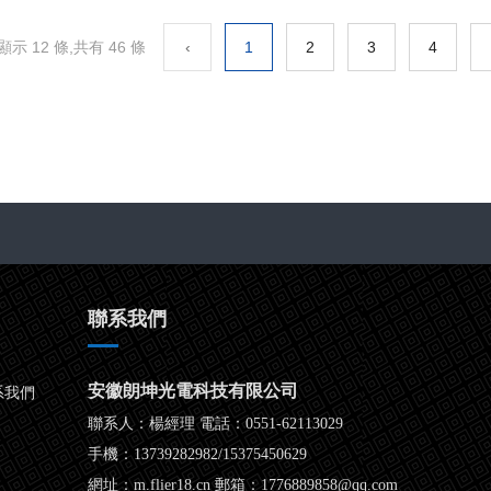
示 12 條,共有 46 條
‹
1
2
3
4
聯系我們
安徽朗坤光電科技有限公司
系我們
聯系人：楊經理 電話：0551-62113029
手機：13739282982/15375450629
網址：m.flier18.cn 郵箱：1776889858@qq.com