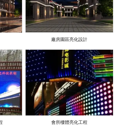
廠房園區亮化設計
程
會所樓體亮化工程