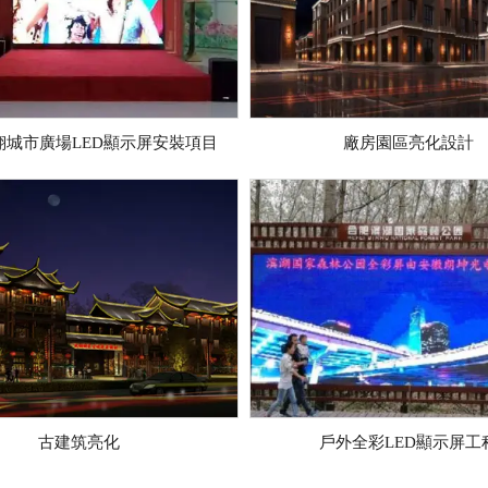
翔城市廣場LED顯示屏安裝項目
廠房園區亮化設計
古建筑亮化
戶外全彩LED顯示屏工