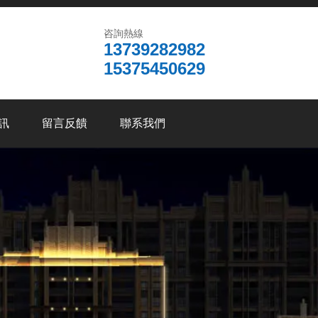
咨詢熱線
13739282982
15375450629
訊
留言反饋
聯系我們