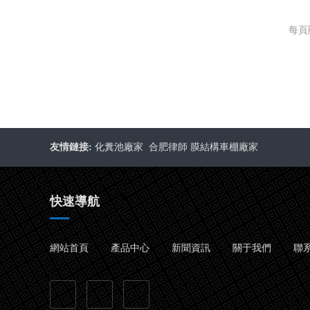
每頁顯
友情鏈接:
化糞池廠家
合肥律師
膜結構車棚廠家
快速導航
網站首頁
產品中心
新聞資訊
關于我們
聯