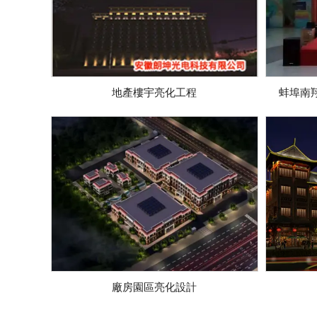
地產樓宇亮化工程
蚌埠南
廠房園區亮化設計