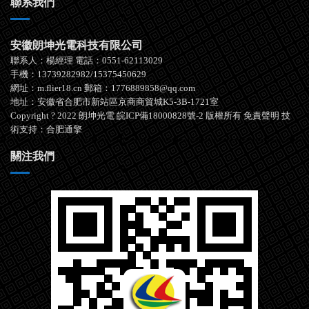
聯系我們
安徽朗坤光電科技有限公司
聯系人：楊經理 電話：0551-62113029
手機：13739282982/15375450629
網址：m.flier18.cn 郵箱：1776889858@qq.com
地址：安徽省合肥市新站區京商商貿城K5-3B-1721室
Copyright ? 2022 朗坤光電
皖ICP備18000828號-2
版權所有
免責聲明
技
術支持：
合肥通擎
關注我們