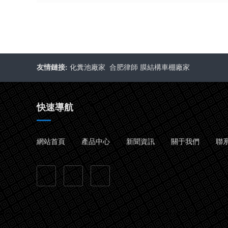
友情鏈接:
化糞池廠家
合肥律師
膜結構車棚廠家
快速導航
網站首頁
產品中心
新聞資訊
關于我們
聯