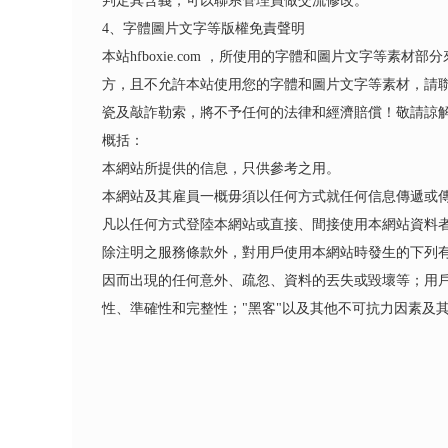
判定其含義，可以聯系管理員做交流修改。
4、字體圖片文字等版權免責聲明
本站hfboxie.com ，所使用的字體和圖片文字
方，且不允許本站使用您的字體和圖片文字等素材，請
瓷及敲詐勒索，將不予任何的法律和經濟賠償！敬請諒
概括：
本網站所提供的信息，只供參考之用。
本網站及其雇員一概毋須以任何方式就任何信息傳遞或
凡以任何方式登陸本網站或直接、間接使用本網站資料
除注明之服務條款外，對用戶使用本網站時發生的下列
因而出現的任何意外、疏忽、資料的丟失或毀壞等；用
性、準確性和完整性；"黑客"以及其他不可抗力因素及