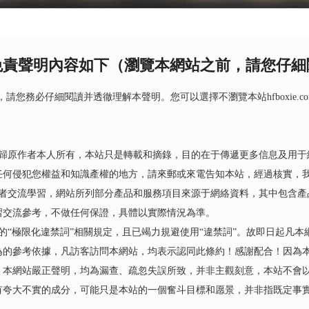
免責聲明內容如下（瀏覽本網站之前，請您仔細
前，請您務必仔細閱讀并透徹理解本聲明。您可以選擇不瀏覽本站hfboxie.com
權歸原作者本人所有，本站只是轉載和摘錄，目的在于傳遞更多信息及用于
任何侵犯您權益和知識產權的地方，請來郵或來電告知本站，經過核實，我
好者交流學習，網站所列部分產品和服務項目來源于網絡資料，其中包含產
習交流參考，不做任何保證，具體以實際情況為準。
的“極限化違禁詞”相關規定，且已竭力規避使用“違禁詞”。故即日起凡本
為的參考依據，凡訪客訪問本網站，均表示認同此條約！感謝配合！因為
，本網站嚴正聲明，均為漏查、疏忽失誤所致，并非主觀刻意，本站不會
有夸大不實的成分，可能只是本站的一個奮斗目標和愿景，并非指既定事