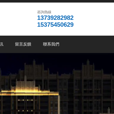
咨詢熱線
13739282982
15375450629
訊
留言反饋
聯系我們