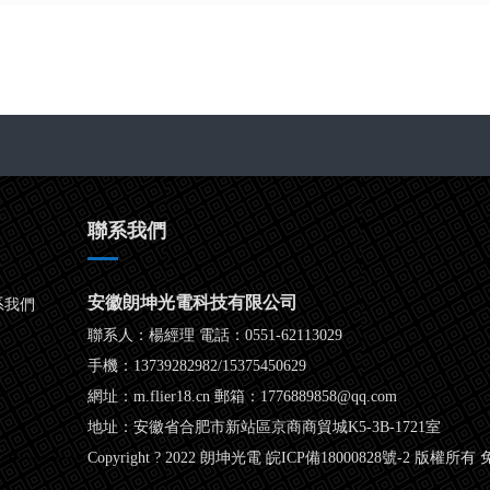
聯系我們
安徽朗坤光電科技有限公司
系我們
聯系人：楊經理 電話：0551-62113029
手機：13739282982/15375450629
網址：m.flier18.cn 郵箱：1776889858@qq.com
地址：安徽省合肥市新站區京商商貿城K5-3B-1721室
Copyright ? 2022 朗坤光電
皖ICP備18000828號-2
版權所有