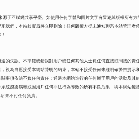
等素材部分來源于互聯網共享平臺。如使用任何字體和圖片文字有冒犯其版權所
聯系我們，本站核實后將立即刪除！任何版權方從未通知聯系本站管理者
解！
傳送的失誤、不準確或錯誤對用戶或任何其他人士負任何直接或間接的責
者，視為自愿接受本網站聲明的約束，本站不接受任何未經明確警告提示
有關事項依法不負任何責任：通過本網站進行的任何屬于用戶的活動及其
戶系統感染病毒或因用戶任何非法行為導致的所有不良后果；與本網站鏈
其后果不付任何負責。